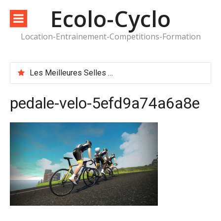
Aller
Ecolo-Cyclo
au
contenu
Location-Entrainement-Competitions-Formation
Les Meilleures Selles de Vélo Périneales
pedale-velo-5efd9a74a6a8e