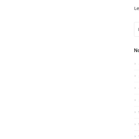
Le
R
P
:
N