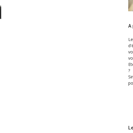
A 
Le
d'
vo
vo
Et
?
Si
po
Le