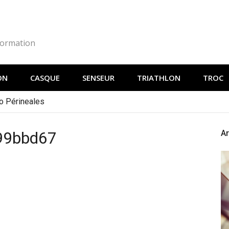
Formation
ON
CASQUE
SENSEUR
TRIATHLON
TROC
o Périneales
c99bbd67
Ar