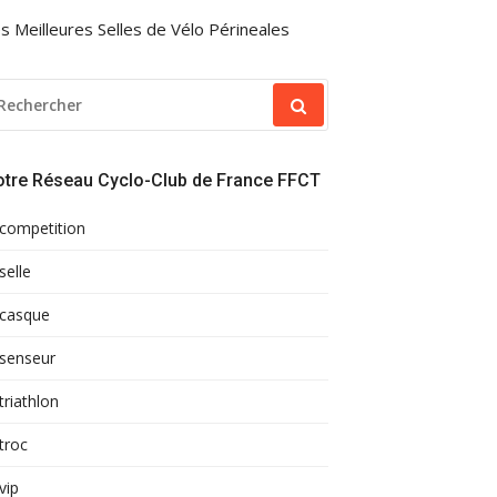
s Meilleures Selles de Vélo Périneales
ECHERCHER
OUR
otre Réseau Cyclo-Club de France FFCT
competition
selle
casque
senseur
triathlon
troc
vip