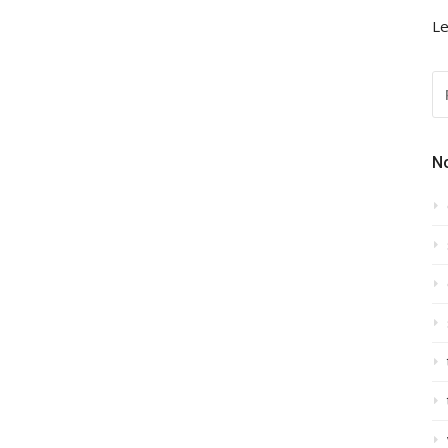
Le
R
P
:
N