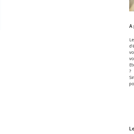
A 
Le
d'
vo
vo
Et
?
Si
po
Le