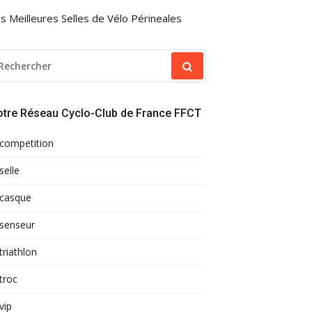
s Meilleures Selles de Vélo Périneales
ECHERCHER
OUR
otre Réseau Cyclo-Club de France FFCT
competition
selle
casque
senseur
triathlon
troc
vip