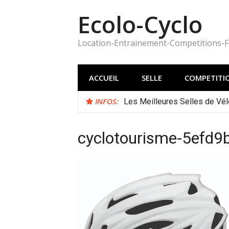
Aller
Ecolo-Cyclo
au
contenu
Location-Entrainement-Competitions-
ACCUEIL
SELLE
COMPETITI
INFOS:
Les Meilleures Selles de Vél
cyclotourisme-5efd