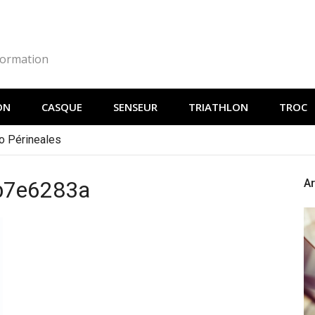
Formation
ON
CASQUE
SENSEUR
TRIATHLON
TROC
o Périneales
9b7e6283a
Ar